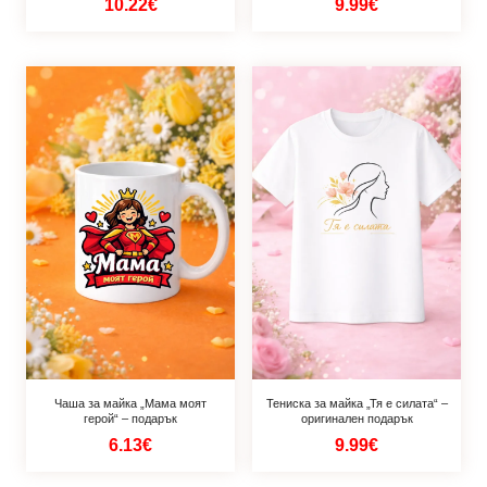
10.22€
9.99€
Чаша за майка „Мама моят
Тениска за майка „Тя е силата“ –
герой“ – подарък
оригинален подарък
6.13€
9.99€