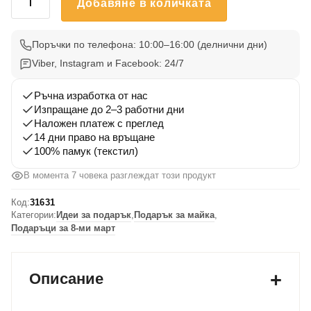
Добавяне в количката
за
Тениска
за
Поръчки по телефона: 10:00–16:00 (делнични дни)
майка
Viber, Instagram и Facebook: 24/7
„Тя
е
Ръчна изработка от нас
силата“
Изпращане до 2–3 работни дни
Наложен платеж с преглед
–
14 дни право на връщане
оригинален
100% памук (текстил)
подарък
В момента 6 човека разглеждат този продукт
Код:
31631
Категории:
Идеи за подарък
,
Подарък за майка
,
Подаръци за 8-ми март
Описание