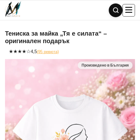
Skip
to
content
Тениска за майка „Тя е силата“ –
оригинален подарък
★
★
★
★
☆
4,5
(95 ревюта)