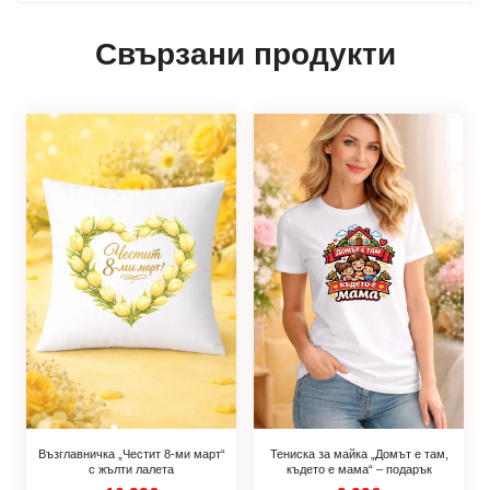
Свързани продукти
Възглавничка „Честит 8-ми март“
Тениска за майка „Домът е там,
с жълти лалета
където е мама“ – подарък