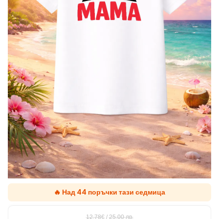
🔥 Над 44 поръчки тази седмица
12.78€
/
25,00
лв.