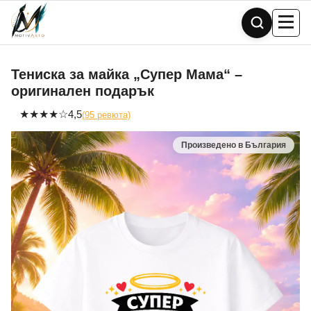
Skip
to
content
Тениска за майка „Супер Мама“ –
оригинален подарък
★
★
★
★
☆
4,5
(95 ревюта)