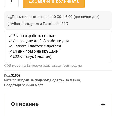
Добавяне в количката
за
Тениска
за
Поръчки по телефона: 10:00–16:00 (делнични дни)
майка
Viber, Instagram и Facebook: 24/7
„Супер
Мама“
Ръчна изработка от нас
–
Изпращане до 2–3 работни дни
Наложен платеж с преглед
оригинален
14 дни право на връщане
подарък
100% памук (текстил)
В момента 12 човека разглеждат този продукт
Код:
31657
Категории:
Идеи за подарък
,
Подарък за майка
,
Подаръци за 8-ми март
Описание