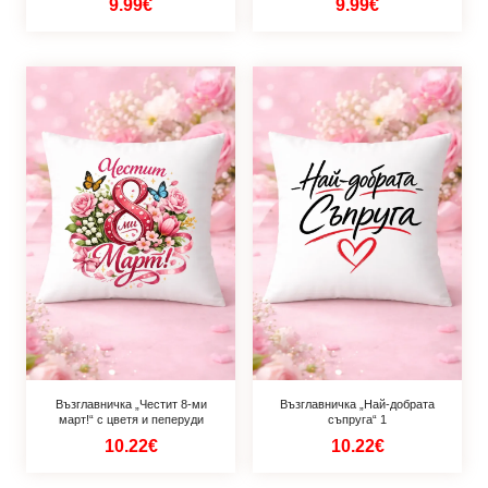
9.99€
9.99€
Възглавничка „Честит 8-ми
Възглавничка „Най-добрата
март!“ с цветя и пеперуди
съпруга“ 1
10.22€
10.22€