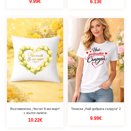
9.99€
6.13€
Възглавничка „Честит 8-ми март“
Тениска „Най-добрата съпруга“ 2
с жълти лалета
9.99€
10.22€