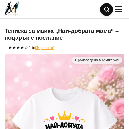
Skip
to
content
Тениска за майка „Най-добрата мама“ –
подарък с послание
★
★
★
★
☆
4,5
(95 ревюта)