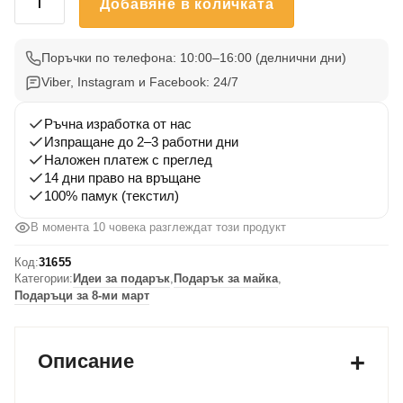
Добавяне в количката
за
Тениска
за
Поръчки по телефона: 10:00–16:00 (делнични дни)
майка
Viber, Instagram и Facebook: 24/7
„Най-
добрата
Ръчна изработка от нас
мама“
Изпращане до 2–3 работни дни
Наложен платеж с преглед
–
14 дни право на връщане
подарък
100% памук (текстил)
с
послание
В момента 10 човека разглеждат този продукт
Код:
31655
Категории:
Идеи за подарък
,
Подарък за майка
,
Подаръци за 8-ми март
Описание