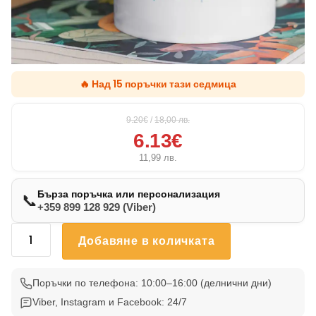
🔥 Над 15 поръчки тази седмица
9.20€
/
18,00
лв.
6.13€
11,99
лв.
Бърза поръчка или персонализация
📞
+359 899 128 929 (Viber)
количество
Добавяне в количката
за
Чаша
С
Поръчки по телефона: 10:00–16:00 (делнични дни)
Котка
Viber, Instagram и Facebook: 24/7
46