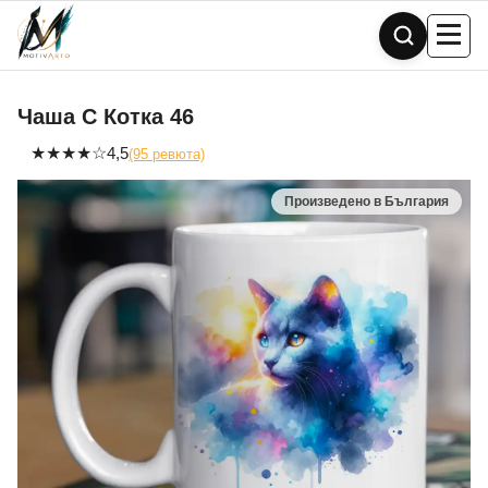
Skip
to
content
Чаша С Котка 46
★
★
★
★
☆
4,5
(95 ревюта)