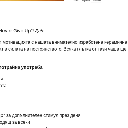
Never Give Up“! 💪☕
и мотивацията с нашата внимателно изработена керамична
ват в силата на постоянството. Всяка глътка от тази чаша ще
готрайна употреба
ки
ата
p“ за допълнителен стимул през деня
ходящ за всеки