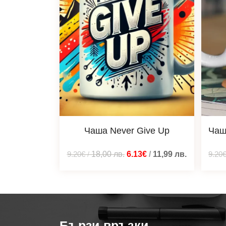
Чаша Never Give Up
Чаш
9.20€
/
18,00
лв.
6.13€
/
11,99
лв.
9.20
Бързи връзки