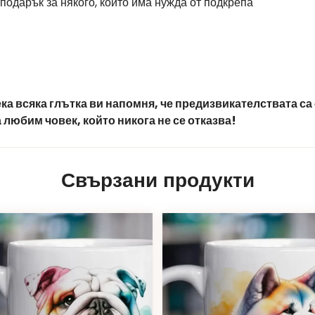
подарък за някого, който има нужда от подкрепа
ека всяка глътка ви напомня, че предизвикателствата с
 любим човек, който никога не се отказва!
Свързани продукти