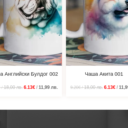
а Английски Булдог 002
Чаша Акита 001
€
/
18,00
лв.
6.13€
/
11,99
лв.
9.20€
/
18,00
лв.
6.13€
/
11,