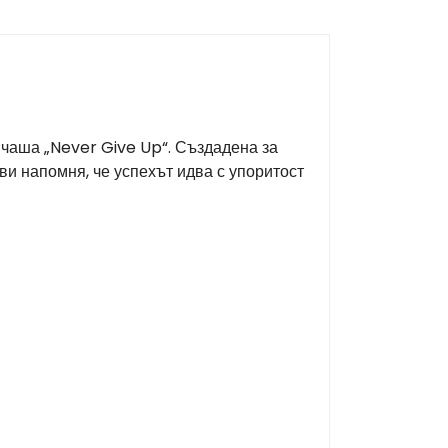
 чаша „Never Give Up“. Създадена за
 ви напомня, че успехът идва с упоритост