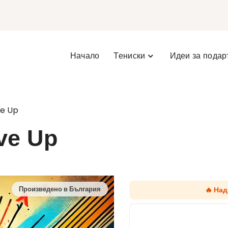
Начало
Тениски
Идеи за подар
ve Up
ve Up
🔥 Над