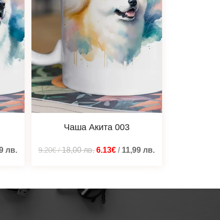
Чаша Акита 003
99
лв.
9.20€
/
18,00
лв.
6.13€
/
11,99
лв.