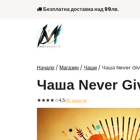
Skip
Безплатна доставка над 99лв.
to
content
/
/
/ Чаша Never Gi
Начало
Магазин
Чаши
Чаша Never Gi
★
★
★
★
☆
4,5
(95 ревюта)