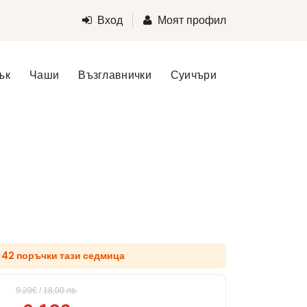
Вход
Моят профил
ък
Чаши
Възглавнички
Суичъри
 42 поръчки тази седмица
9.20€
/
18,00
лв.