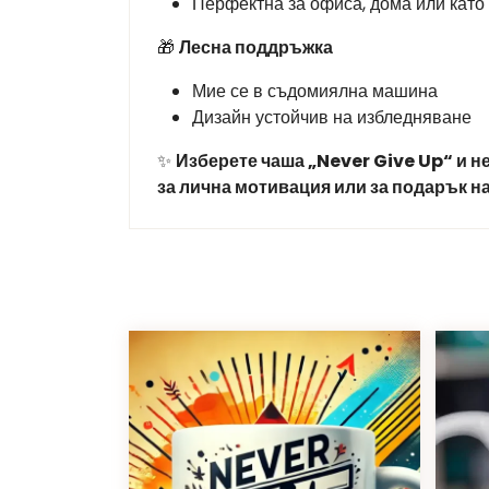
Перфектна за офиса, дома или като 
🎁
Лесна поддръжка
Мие се в съдомиялна машина
Дизайн устойчив на избледняване
✨
Изберете чаша „Never Give Up“ и н
за лична мотивация или за подарък на