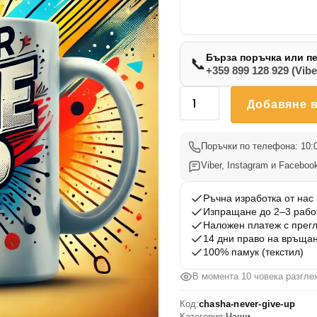
Бърза поръчка или п
📞
+359 899 128 929 (Vibe
количество
Добавяне в
за
Чаша
Never
Поръчки по телефона: 10:0
Give
Viber, Instagram и Facebook
Up
Ръчна изработка от нас
Изпращане до 2–3 рабо
Наложен платеж с прег
14 дни право на връща
100% памук (текстил)
В момента 10 човека разгле
Код:
chasha-never-give-up
Категория:
Чаши