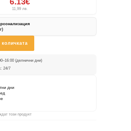
6.13€
11,99
лв.
ерсонализация
r)
 количката
0–16:00 (делнични дни)
: 24/7
тни дни
лед
не
ждат този продукт