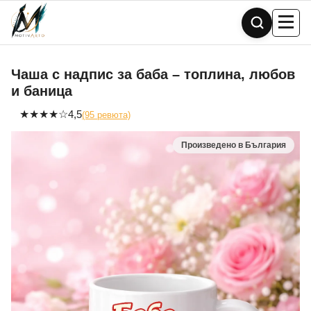
Skip
to
content
Чаша с надпис за баба – топлина, любов
и баница
★
★
★
★
☆
4,5
(95 ревюта)