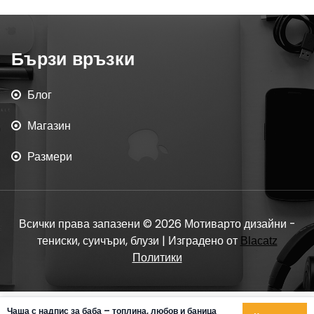
Бързи връзки
Блог
Магазин
Размери
Всички права запазени © 2026 Мотиварто дизайни -
тениски, суичъри, блузи | Изградено от
Blacatz
Политики
Чаша с надпис за баба – топлина, любов и баница