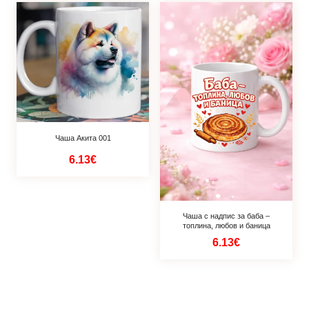
Чаша Акита 001
6.13€
Чаша с надпис за баба –
топлина, любов и баница
6.13€