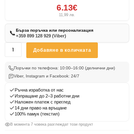
6.13€
11,99
лв.
Бърза поръчка или персонализация
📞
+359 899 128 929 (Viber)
количество
Добавяне в количката
за
Чаша
с
Поръчки по телефона: 10:00–16:00 (делнични дни)
надпис
Viber, Instagram и Facebook: 24/7
за
баба
Ръчна изработка от нас
–
Изпращане до 2–3 работни дни
Наложен платеж с преглед
топлина,
14 дни право на връщане
любов
100% памук (текстил)
и
баница
В момента 7 човека разглеждат този продукт