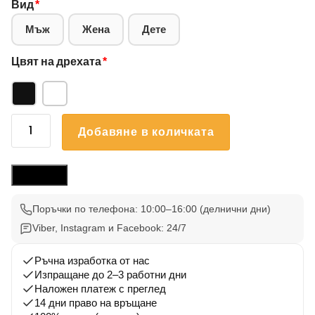
Вид
*
Мъж
Жена
Дете
Цвят на дрехата
*
количество
Добавяне в количката
за
Блуза
Български
Размери
Вдъхновения
29
Поръчки по телефона: 10:00–16:00 (делнични дни)
Viber, Instagram и Facebook: 24/7
Ръчна изработка от нас
Изпращане до 2–3 работни дни
Наложен платеж с преглед
14 дни право на връщане