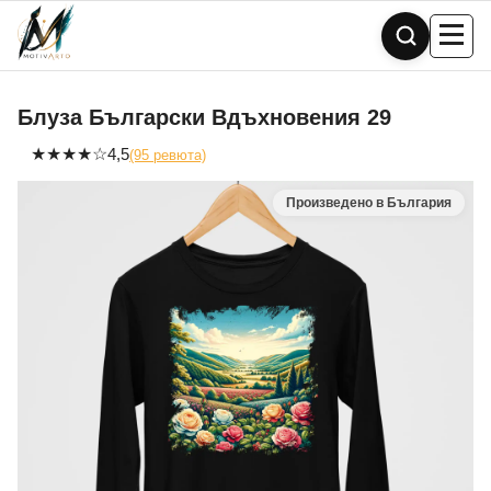
Skip
to
content
Блуза Български Вдъхновения 29
★
★
★
★
☆
4,5
(95 ревюта)