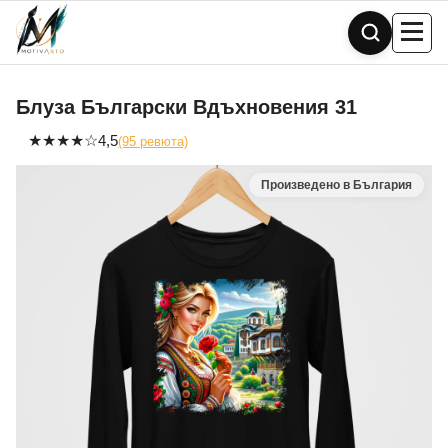
Skip
to
content
Блуза Български Вдъхновения 31
★
★
★
★
☆
4,5
(95 ревюта)