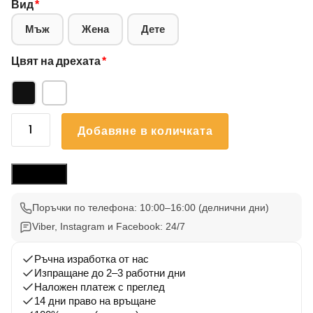
Вид
*
Мъж
Жена
Дете
Цвят на дрехата
*
количество
Добавяне в количката
за
Блуза
Български
Размери
Вдъхновения
31
Поръчки по телефона: 10:00–16:00 (делнични дни)
Viber, Instagram и Facebook: 24/7
Ръчна изработка от нас
Изпращане до 2–3 работни дни
Наложен платеж с преглед
14 дни право на връщане