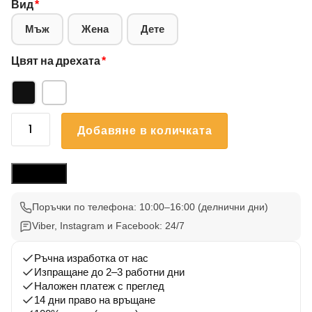
Вид
*
Мъж
Жена
Дете
Цвят на дрехата
*
количество
Добавяне в количката
за
Блуза
Кокер
Размери
Шпаньол
3
Поръчки по телефона: 10:00–16:00 (делнични дни)
Viber, Instagram и Facebook: 24/7
Ръчна изработка от нас
Изпращане до 2–3 работни дни
Наложен платеж с преглед
14 дни право на връщане