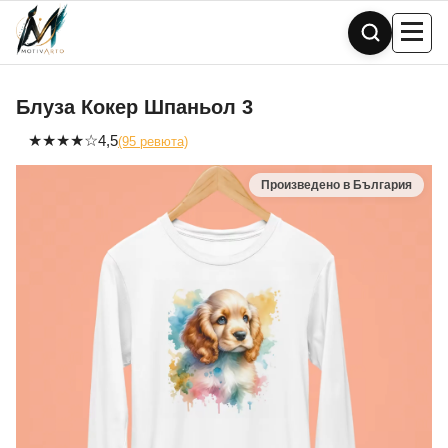
Skip
to
content
Блуза Кокер Шпаньол 3
★
★
★
★
☆
4,5
(95 ревюта)