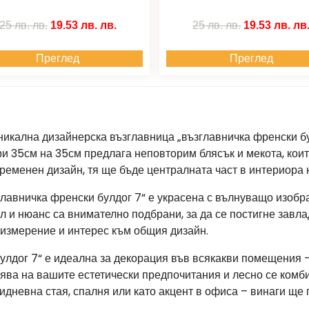
25 лв.
лв.
19.53 лв.
лв.
25 лв.
лв.
19.53 лв.
лв
Преглед
Преглед
никална дизайнерска възглавница „възглавничка френски бу
ри 35см на 35см предлага неповторим блясък и мекота, кои
еменен дизайн, тя ще бъде централната част в интериора н
главничка френски булдог 7“ е украсена с вълнуващо изобр
йл и нюанс са внимателно подбрани, за да се постигне зав
измерение и интерес към общия дизайн.
улдог 7“ е идеална за декорация във всякакви помещения 
зява на вашите естетически предпочитания и лесно се комб
идневна стая, спалня или като акцент в офиса – винаги ще