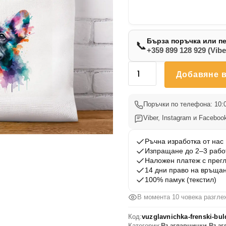
Бърза поръчка или п
📞
+359 899 128 929 (Vibe
количество
Добавяне в
за
Възглавничка
Френски
Поръчки по телефона: 10:0
Булдог
Viber, Instagram и Facebook
7
Ръчна изработка от нас
Изпращане до 2–3 рабо
Наложен платеж с прег
14 дни право на връща
100% памук (текстил)
В момента 10 човека разгле
Код:
vuzglavnichka-frenski-bul
Категории:
Възглавнички
,
Възг