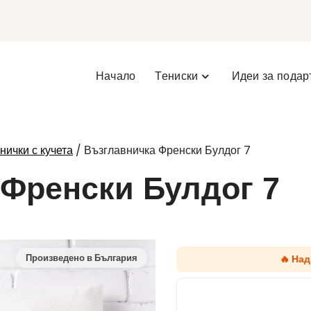
Начало
Тениски
Идеи за подар
/ Възглавничка Френски Булдог 7
нички с кучета
Френски Булдог 7
🔥 На