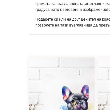
Грижата за възглавницата „възглавничка
градуса, като цветовете и изображение
Подарете си или на друг ценител на кра
позволете на тази възглавница да прев