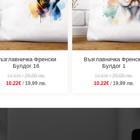
ъзглавничка Френски
Възглавничка Френс
Булдог 16
Булдог 1
14.83€
/
29,00
лв.
14.83€
/
29,00
лв.
10.22€
/
19,99
лв.
10.22€
/
19,99
лв.