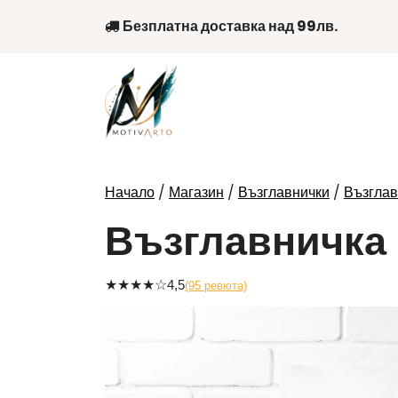
Skip
Безплатна доставка над 99лв.
to
content
/
/
/
Начало
Магазин
Възглавнички
Възглав
Възглавничка 
★
★
★
★
☆
4,5
(95 ревюта)