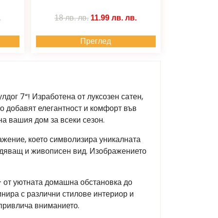
.
18 лв.
лв.
11.99 лв.
лв.
Преглед
лдог 7“! Изработена от луксозен сатен,
то добавят елегантност и комфорт във
а вашия дом за всеки сезон.
ажение, което символизира уникалната
ладяващ и живописен вид. Изображението
– от уютната домашна обстановка до
инира с различни стилове интериор и
 привлича вниманието.