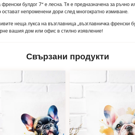
 френски булдог 7“ е лесна. Тя е предназначена за ръчно 
то остават непроменени дори след многократно измиване.
сивите неща лукса на възглавница „възглавничка френски б
ърне вашия дом или офис в стилно изявление!
Свързани продукти