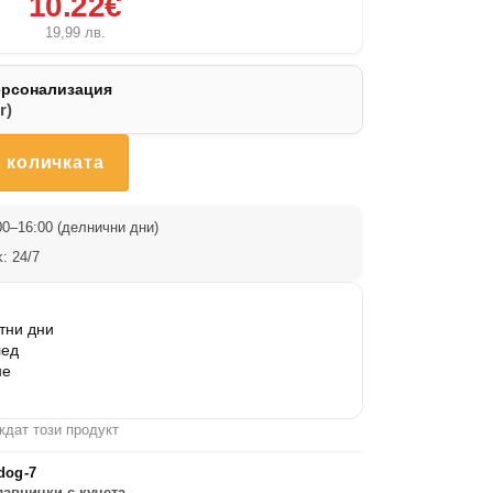
10.22€
19,99
лв.
ерсонализация
r)
 количката
0–16:00 (делнични дни)
: 24/7
тни дни
лед
не
ждат този продукт
dog-7
лавнички с кучета