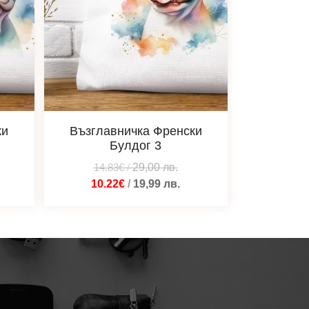
ки
Възглавничка Френски
Булдог 3
14.83€
/
29,00
лв.
10.22€
/
19,99
лв.