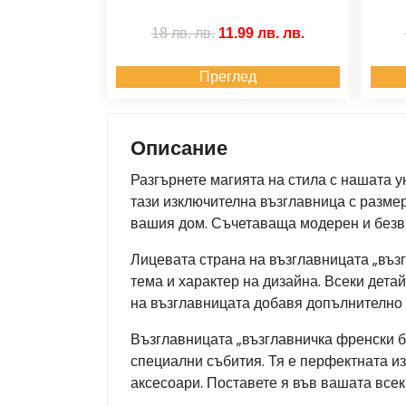
18 лв.
лв.
11.99 лв.
лв.
Преглед
Описание
Разгърнете магията на стила с нашата у
тази изключителна възглавница с разме
вашия дом. Съчетаваща модерен и безвр
Лицевата страна на възглавницата „въз
тема и характер на дизайна. Всеки дета
на възглавницата добавя допълнително 
Възглавницата „възглавничка френски б
специални събития. Тя е перфектната и
аксесоари. Поставете я във вашата всек