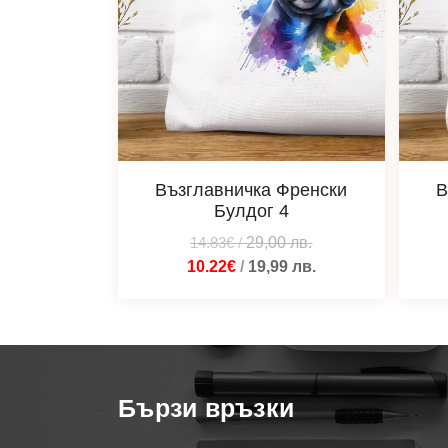
Възглавничка Френски
В
Булдог 4
14.83€
/
29,00
лв.
10.22€
/
19,99
лв.
Бързи връзки