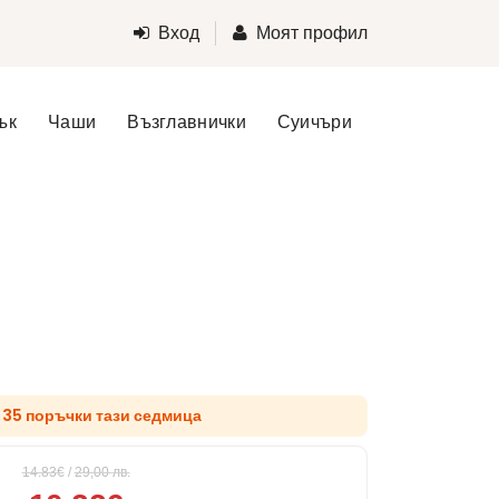
Вход
Моят профил
ък
Чаши
Възглавнички
Суичъри
д 35 поръчки тази седмица
14.83€
/
29,00
лв.