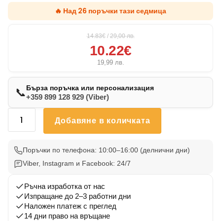
🔥 Над 26 поръчки тази седмица
14.83€
/
29,00
лв.
10.22€
19,99
лв.
Бърза поръчка или персонализация
📞
+359 899 128 929 (Viber)
количество
Добавяне в количката
за
Възглавничка
Дого
Поръчки по телефона: 10:00–16:00 (делнични дни)
002
Viber, Instagram и Facebook: 24/7
Ръчна изработка от нас
Изпращане до 2–3 работни дни
Наложен платеж с преглед
14 дни право на връщане