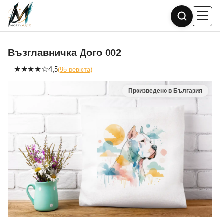
Skip
to
content
Възглавничка Дого 002
★
★
★
★
☆
4,5
(95 ревюта)