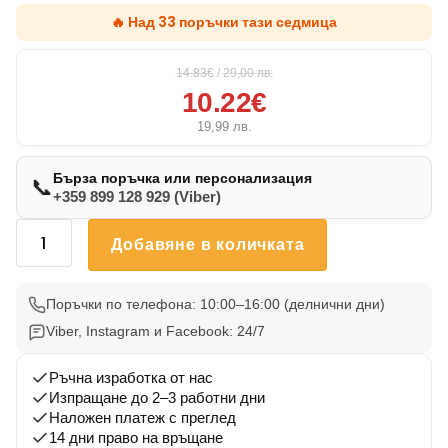
🔥 Над 33 поръчки тази седмица
14.83€
/
29,00
лв.
10.22€
19,99
лв.
Бърза поръчка или персонализация
📞
+359 899 128 929 (Viber)
количество
Добавяне в количката
за
Възглавничка
Корги
Поръчки по телефона: 10:00–16:00 (делнични дни)
9
Viber, Instagram и Facebook: 24/7
Ръчна изработка от нас
Изпращане до 2–3 работни дни
Наложен платеж с преглед
14 дни право на връщане