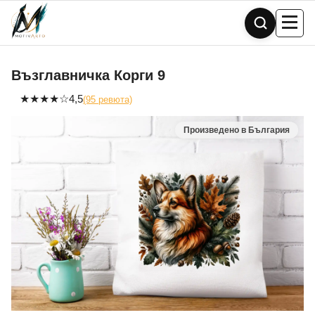
Skip
to
content
Възглавничка Корги 9
★
★
★
★
☆
4,5
(95 ревюта)