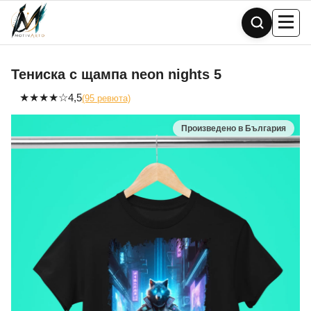
Skip
to
content
Тениска с щампа neon nights 5
★
★
★
★
☆
4,5
(95 ревюта)