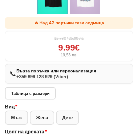
🔥 Над 42 поръчки тази седмица
12.78€
/
25,00
лв.
9.99€
19,53
лв.
Бърза поръчка или персонализация
📞
+359 899 128 929 (Viber)
Таблица с размери
Вид
*
Мъж
Жена
Дете
Цвят на дрехата
*