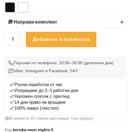
🎁 Направи комплект
+
количество
Добавяне в количката
за
Тениска
с
щампа
Поръчки по телефона: 10:00–16:00 (делнични дни)
neon
Viber, Instagram и Facebook: 24/7
nights
5
Ръчна изработка от нас
Изпращане до 2–3 работни дни
Наложен платеж с преглед
14 дни право на връщане
100% памук (текстил)
В момента 10 човека разглеждат този продукт
Код:
teniska-neon-nights-5