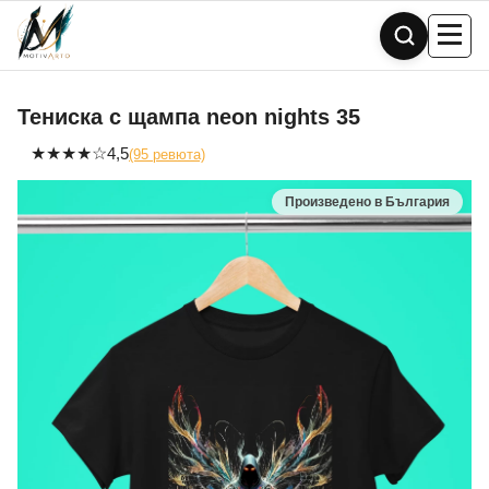
Skip
to
content
Тениска с щампа neon nights 35
★
★
★
★
☆
4,5
(95 ревюта)