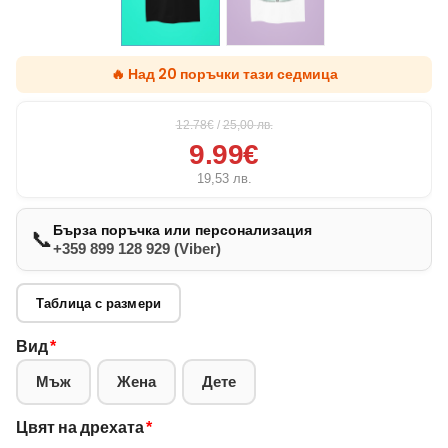
🔥 Над 20 поръчки тази седмица
12.78€
/
25,00
лв.
9.99€
19,53
лв.
Бърза поръчка или персонализация
📞
+359 899 128 929 (Viber)
Таблица с размери
Вид
*
Мъж
Жена
Дете
Цвят на дрехата
*