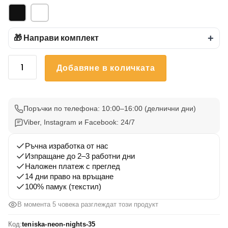
🎁 Направи комплект
+
количество
Добавяне в количката
за
Тениска
с
щампа
Поръчки по телефона: 10:00–16:00 (делнични дни)
neon
Viber, Instagram и Facebook: 24/7
nights
35
Ръчна изработка от нас
Изпращане до 2–3 работни дни
Наложен платеж с преглед
14 дни право на връщане
100% памук (текстил)
В момента 5 човека разглеждат този продукт
Код:
teniska-neon-nights-35