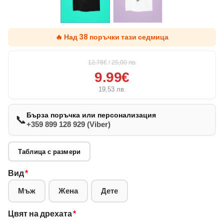
🔥 Над 38 поръчки тази седмица
12.78€
/
25,00
лв.
9.99€
19,53
лв.
Бърза поръчка или персонализация
📞
+359 899 128 929 (Viber)
Таблица с размери
Вид
*
Мъж
Жена
Дете
Цвят на дрехата
*