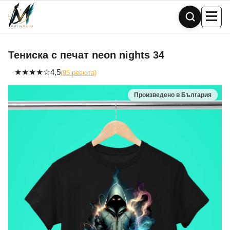
Skip
to
content
Тениска с печат neon nights 34
★
★
★
★
☆
4,5
(95 ревюта)