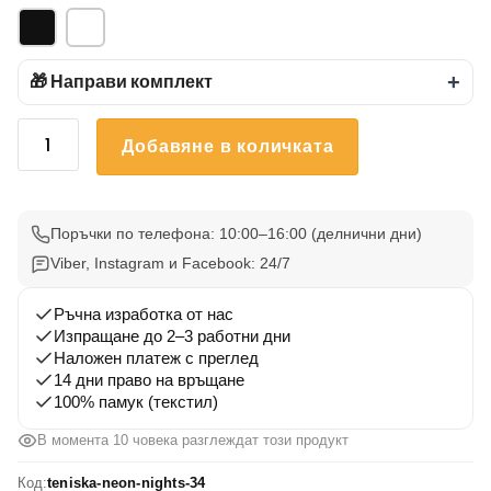
🎁 Направи комплект
+
количество
Добавяне в количката
за
Тениска
с
печат
Поръчки по телефона: 10:00–16:00 (делнични дни)
neon
Viber, Instagram и Facebook: 24/7
nights
34
Ръчна изработка от нас
Изпращане до 2–3 работни дни
Наложен платеж с преглед
14 дни право на връщане
100% памук (текстил)
В момента 10 човека разглеждат този продукт
Код:
teniska-neon-nights-34