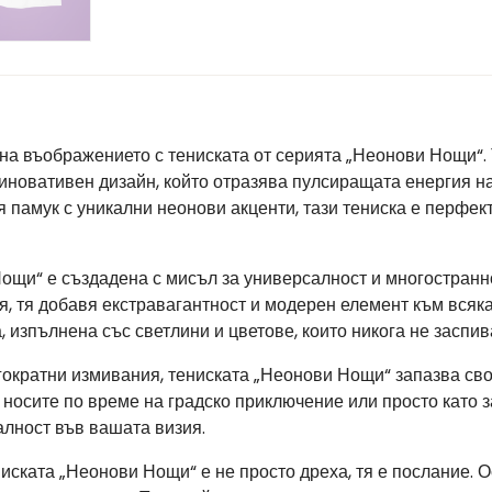
 на въображението с тениската от серията „Неонови Нощи“. 
 иновативен дизайн, който отразява пулсиращата енергия н
памук с уникални неонови акценти, тази тениска е перфекте
ощи“ е създадена с мисъл за универсалност и многостранно
, тя добавя екстравагантност и модерен елемент към всяка
, изпълнена със светлини и цветове, които никога не заспив
гократни измивания, тениската „Неонови Нощи“ запазва сво
осите по време на градско приключение или просто като за
алност във вашата визия.
ниската „Неонови Нощи“ е не просто дреха, тя е послание. О