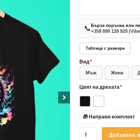
Бърза поръчка или п
📞
+359 899 128 929 (Vibe
Таблица с размери
Вид
*
Мъж
Жена
Цвят на дрехата
*
🎁 Направи комплект
количество
Добавяне в
за