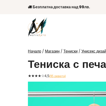
Skip
Безплатна доставка над 99лв.
to
content
/
/
/
Начало
Магазин
Тениски
Унисекс диза
Тениска с печа
★
★
★
★
☆
4,5
(95 ревюта)