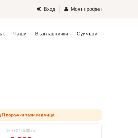
Вход
Моят профил
ък
Чаши
Възглавнички
Суичъри
д 11 поръчки тази седмица
12.78€
/
25,00
лв.