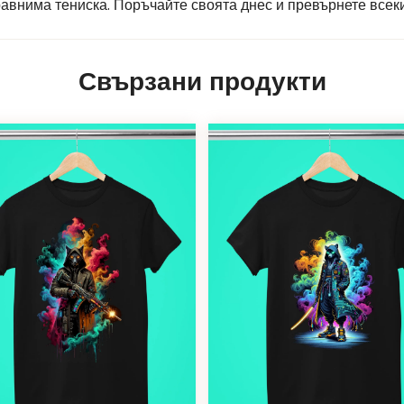
сравнима тениска. Поръчайте своята днес и превърнете все
Свързани продукти