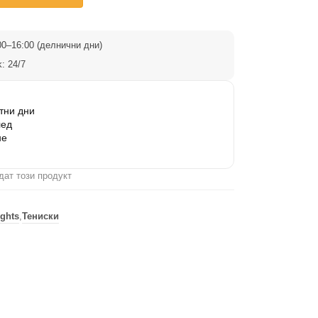
0–16:00 (делнични дни)
: 24/7
тни дни
лед
не
дат този продукт
ghts
,
Тениски