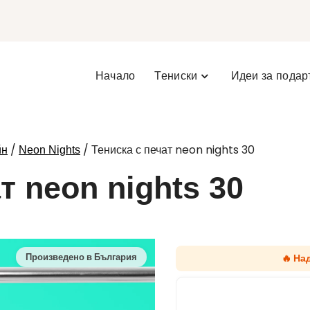
Начало
Тениски
Идеи за подар
/
/ Тениска с печат neon nights 30
йн
Neon Nights
т neon nights 30
🔥 На