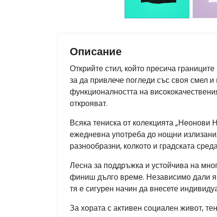
Описание
Открийте стил, който пресича границите
за да привлече погледи със своя смел и
функционалността на висококачествения 
открояват.
Всяка тениска от колекцията „Неонови Н
ежедневна употреба до нощни излизания
разнообразни, колкото и градската среда
Лесна за поддръжка и устойчива на мно
финиш дълго време. Независимо дали я н
тя е сигурен начин да внесете индивиду
За хората с активен социален живот, те