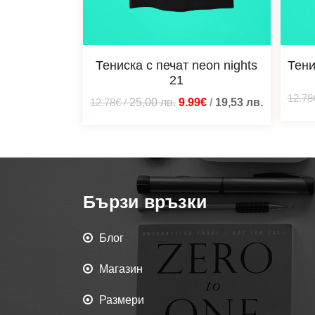
Тениска с печат neon nights
Тени
21
12.78
12.78€
/
25,00
лв.
9.99€
/
19,53
лв.
Бързи връзки
Блог
Магазин
Размери