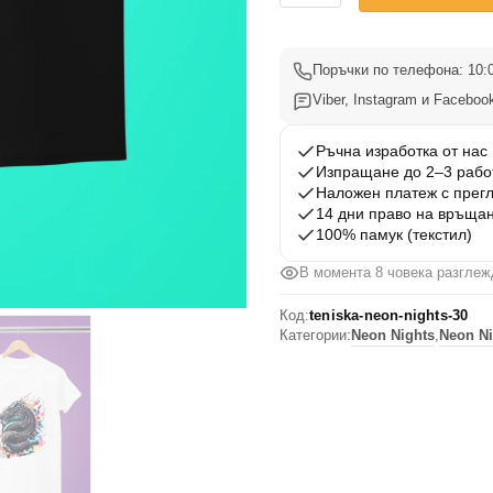
Тениска
с
печат
Поръчки по телефона: 10:0
neon
Viber, Instagram и Facebook
nights
30
Ръчна изработка от нас
Изпращане до 2–3 рабо
Наложен платеж с прег
14 дни право на връща
100% памук (текстил)
В момента 8 човека разглеж
Код:
teniska-neon-nights-30
Категории:
Neon Nights
,
Neon Ni