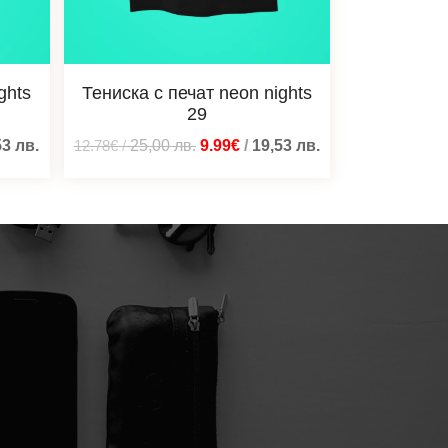
ghts
Тениска с печат neon nights
29
53
лв.
12.78€
/
25,00
лв.
9.99€
/
19,53
лв.