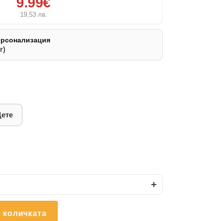
9.99€
19,53
лв.
ерсонализация
r)
Дете
+
 количката