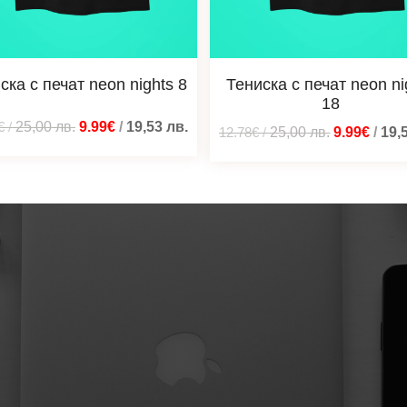
ска с печат neon nights 8
Тениска с печат neon ni
18
€
/
25,00
лв.
9.99€
/
19,53
лв.
12.78€
/
25,00
лв.
9.99€
/
19,