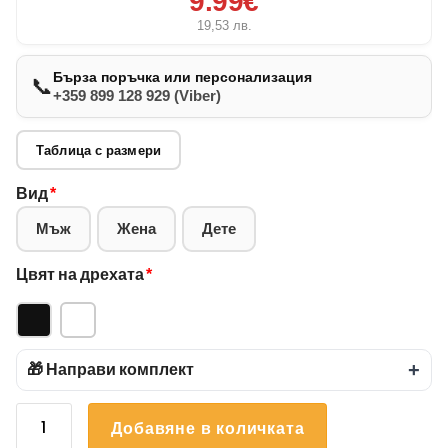
9.99€
19,53
лв.
Бърза поръчка или персонализация
📞
+359 899 128 929 (Viber)
Таблица с размери
Вид
*
Мъж
Жена
Дете
Цвят на дрехата
*
🎁 Направи комплект
+
количество
Добавяне в количката
за