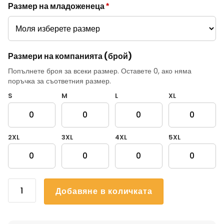
Размер на младоженеца
*
Размери на компанията (брой)
Попълнете броя за всеки размер. Оставете 0, ако няма
поръчка за съответния размер.
S
M
L
XL
2XL
3XL
4XL
5XL
количество
Добавяне в количката
за
Тениски
за