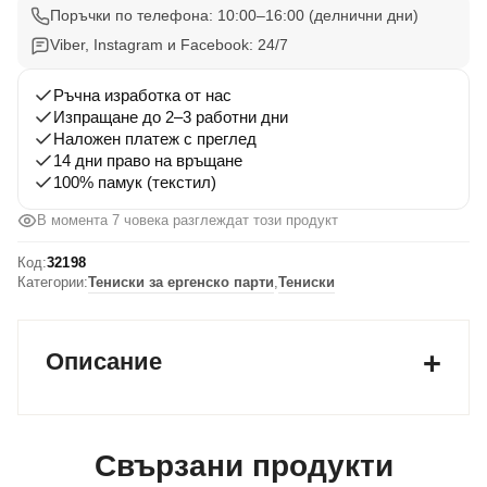
ергенско
Поръчки по телефона: 10:00–16:00 (делнични дни)
парти
Viber, Instagram и Facebook: 24/7
Планът
беше
Ръчна изработка от нас
Изпращане до 2–3 работни дни
1
Наложен платеж с преглед
бира
14 дни право на връщане
/
100% памук (текстил)
Планът
В момента 7 човека разглеждат този продукт
умря
Код:
32198
Категории:
Тениски за ергенско парти
,
Тениски
Описание
Свързани продукти