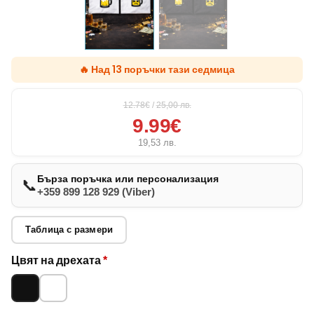
🔥 Над 13 поръчки тази седмица
12.78€
/
25,00
лв.
9.99€
19,53
лв.
Бърза поръчка или персонализация
📞
+359 899 128 929 (Viber)
Таблица с размери
Опции за
Цвят на дрехата
*
младоженец
Черно
Бяло
и компания