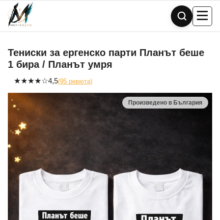
Skip
to
content
Тениски за ергенско парти Планът беше
1 бира / Планът умря
★
★
★
★
☆
4,5
(95 ревюта)