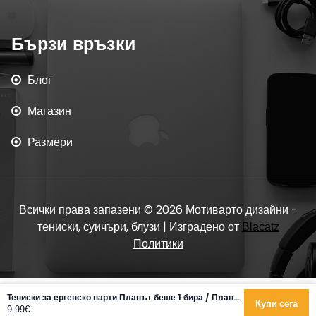
Бързи връзки
Блог
Магазин
Размери
Всички права запазени © 2026 Мотиварто дизайни -
тениски, суичъри, блузи | Изградено от
Blacatz
Политики
Тениски за ергенско парти Планът беше 1 бира / Планът умря
Купи сега
9.99€