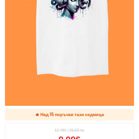
🔥 Над 15 поръчки тази седмица
12.78€
/
25,00
лв.