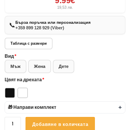
9.99€
19,53
лв.
Бърза поръчка или персонализация
📞
+359 899 128 929 (Viber)
Таблица с размери
Вид
*
Мъж
Жена
Дете
Цвят на дрехата
*
🎁 Направи комплект
+
количество
Добавяне в количката
за