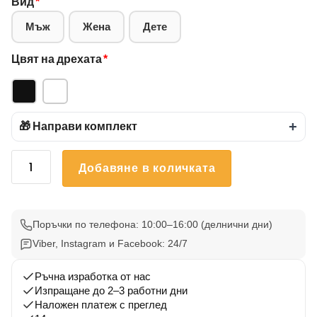
Вид
*
Мъж
Жена
Дете
Цвят на дрехата
*
🎁 Направи комплект
+
количество
Добавяне в количката
за
Тениска
Аркана
26
Поръчки по телефона: 10:00–16:00 (делнични дни)
Viber, Instagram и Facebook: 24/7
Ръчна изработка от нас
Изпращане до 2–3 работни дни
Наложен платеж с преглед