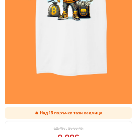
🔥 Над 16 поръчки тази седмица
12.78€
/
25,00
лв.