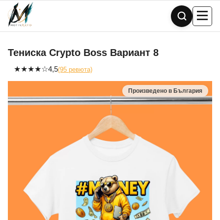
Skip
to
content
Тениска Crypto Boss Вариант 8
★
★
★
★
☆
4,5
(95 ревюта)