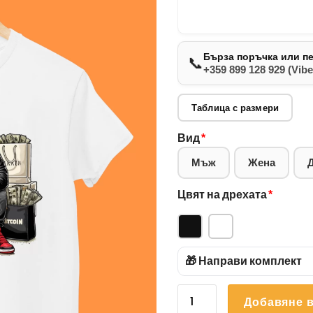
Бърза поръчка или п
📞
+359 899 128 929 (Vibe
Таблица с размери
Вид
*
Мъж
Жена
Цвят на дрехата
*
🎁 Направи комплект
количество
Добавяне в
за