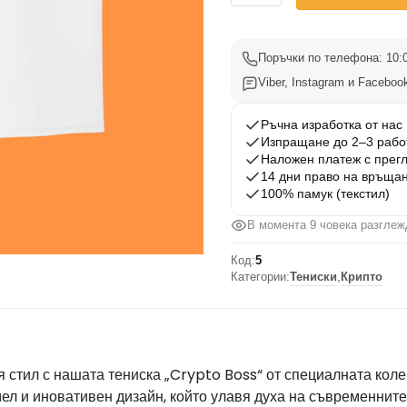
Тениска
Crypto
Boss
Поръчки по телефона: 10:0
Вариант
Viber, Instagram и Facebook
5
Ръчна изработка от нас
Изпращане до 2–3 рабо
Наложен платеж с прег
14 дни право на връща
100% памук (текстил)
В момента 8 човека разглеж
Код:
5
Категории:
Тениски
,
Крипто
стил с нашата тениска „Crypto Boss“ от специалната колек
мел и иновативен дизайн, който улавя духа на съвременните