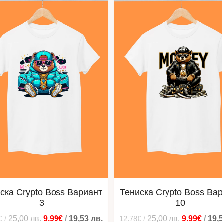
ска Crypto Boss Вариант
Тениска Crypto Boss Ва
3
10
€
/
25,00
лв.
9.99€
/
19,53
лв.
12.78€
/
25,00
лв.
9.99€
/
19,