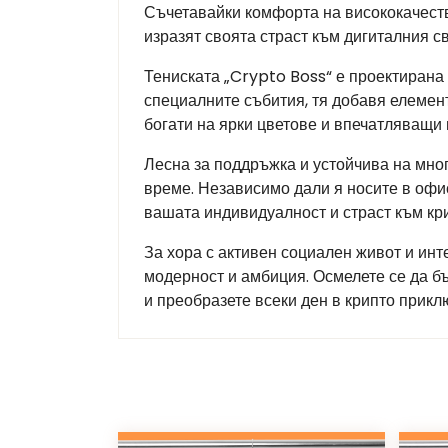
Съчетавайки комфорта на висококачестве
изразят своята страст към дигиталния с
Тениската „Crypto Boss“ е проектирана
специалните събития, тя добавя елемент
богати на ярки цветове и впечатляващи 
Лесна за поддръжка и устойчива на мног
време. Независимо дали я носите в офис
вашата индивидуалност и страст към кри
За хора с активен социален живот и инте
модерност и амбиция. Осмелете се да бъ
и преобразете всеки ден в крипто прикл