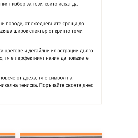
ият избор за тези, които искат да
зни поводи, от ежедневните срещи до
азява широк спектър от крипто теми,
ки цветове и детайлни илюстрации дълго
о, тя е перфектният начин да покажете
повече от дреха; тя е символ на
уникална тениска. Поръчайте своята днес