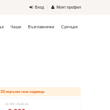
Вход
Моят профил
ък
Чаши
Възглавнички
Суичъри
д 32 поръчки тази седмица
12.78€
/
25,00
лв.