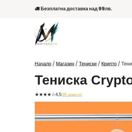
Skip
Безплатна доставка над 99лв.
to
content
/
/
/
/ Тени
Начало
Магазин
Тениски
Крипто
Тениска Crypt
★
★
★
★
☆
4,5
(95 ревюта)