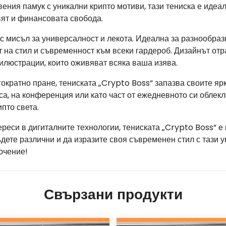
ния памук с уникални крипто мотиви, тази тениска е идеалн
вят и финансовата свобода.
 с мисъл за универсалност и лекота. Идеална за разнообра
 на стил и съвременност към всеки гардероб. Дизайнът отр
илюстрации, които оживяват всяка ваша изява.
ократно пране, тениската „Crypto Boss“ запазва своите яр
а, на конференция или като част от ежедневното си облекл
пто света.
реси в дигиталните технологии, тениската „Crypto Boss“ е 
дете различни и да изразите своя съвременен стил с тази 
ючение!
Свързани продукти