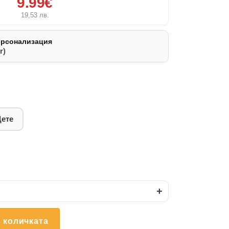
9.99€
19,53
лв.
ерсонализация
r)
Дете
+
 количката