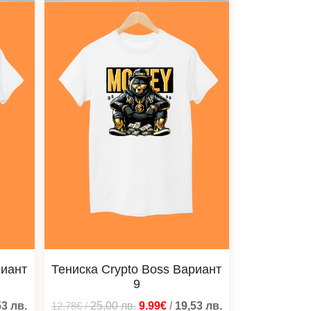
риант
Тениска Crypto Boss Вариант
9
53
лв.
12.78€
/
25,00
лв.
9.99€
/
19,53
лв.