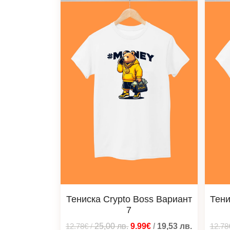
Тениска Crypto Boss Вариант
Тени
7
12.78€
/
25,00
лв.
9.99€
/
19,53
лв.
12.78