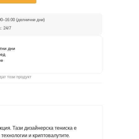
0–16:00 (делнични дни)
: 24/7
тни дни
лед
не
дат този продукт
ция. Тази дизайнерска тениска е
 технологии и криптовалутите.