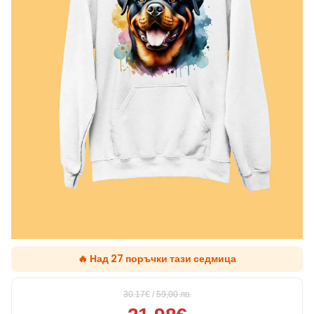
🔥 Над 27 поръчки тази седмица
30.17€
/
59,00
лв.