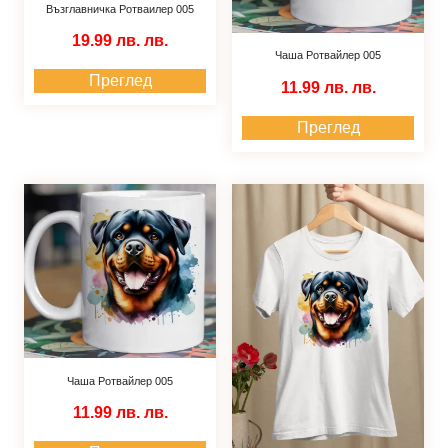
Възглавничка Ротваилер 005
19.99 лв.
лв.
Чаша Ротвайлер 005
Преглед
11.99 лв.
лв.
Преглед
Чаша Ротвайлер 005
11.99 лв.
лв.