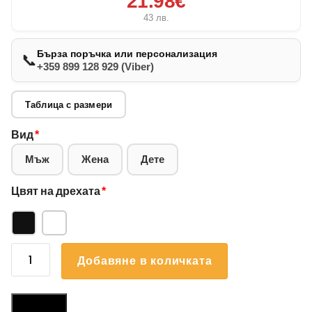
21.98€
43
лв.
Бърза поръчка или персонализация
📞
+359 899 128 929 (Viber)
Таблица с размери
Вид
*
Мъж
Жена
Дете
Цвят на дрехата
*
количество
Добавяне в количката
за
Суичър
Ротваилер
Размери