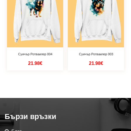
Суичър Ротваилер 004
Суичър Ротваилер 003
21.98€
21.98€
Бързи връзки