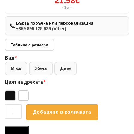
21.98€
43
лв.
Бърза поръчка или персонализация
📞
+359 899 128 929 (Viber)
Таблица с размери
Вид
*
Мъж
Жена
Дете
Цвят на дрехата
*
количество
Добавяне в количката
за
Суичър
Български
Размери