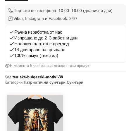
Вдъхновения
38
Поръчки по телефона: 10:00–16:00 (делнични дни)
Viber, Instagram и Facebook: 24/7
Ръчна изработка от нас
Изпращане до 2–3 работни дни
Наложен платеж с преглед
14 дни право на връщане
100% памук (текстил)
В момента 5 човека разглеждат този продукт
Код:
teniska-bulgarski-motivi-38
Категории:
Патриотични суичъри
,
Суичъри