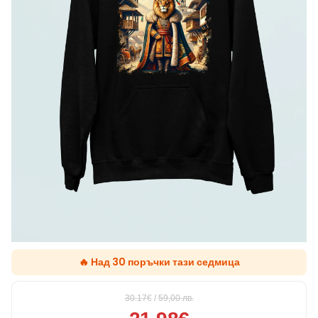
🔥 Над 30 поръчки тази седмица
30.17€
/
59,00
лв.