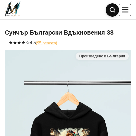
Skip
to
content
Суичър Български Вдъхновения 38
★
★
★
★
☆
4,5
(95 ревюта)