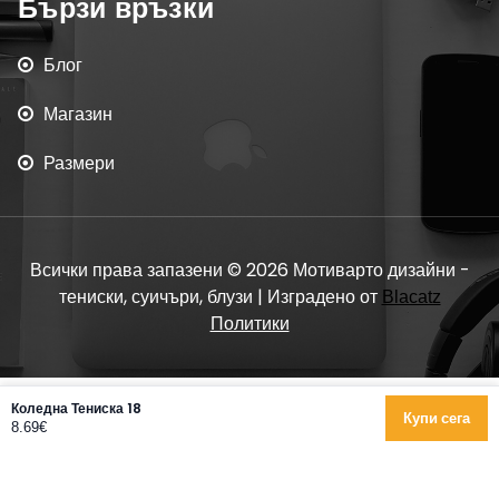
Бързи връзки
Блог
Магазин
Размери
Всички права запазени © 2026 Мотиварто дизайни -
тениски, суичъри, блузи | Изградено от
Blacatz
Политики
Коледна Тениска 18
Купи сега
8.69€