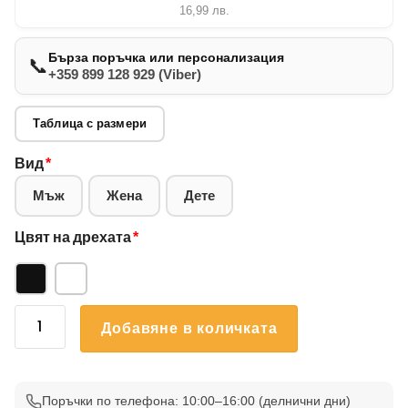
16,99
лв.
Бърза поръчка или персонализация
📞
+359 899 128 929 (Viber)
Таблица с размери
Вид
*
Мъж
Жена
Дете
Цвят на дрехата
*
количество
Добавяне в количката
за
Коледна
Тениска
18
Поръчки по телефона: 10:00–16:00 (делнични дни)