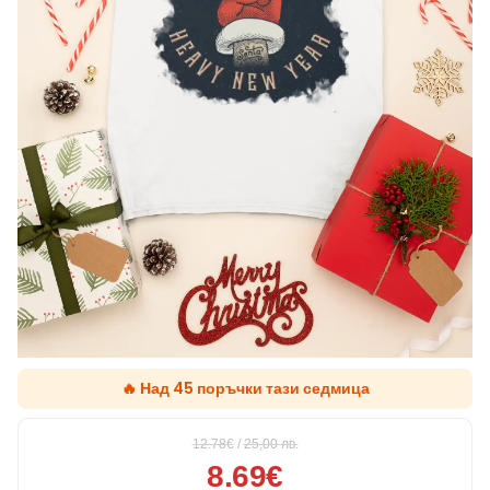
🔥 Над 45 поръчки тази седмица
12.78€
/
25,00
лв.
8.69€