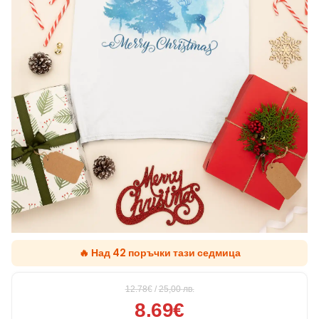
🔥 Над 42 поръчки тази седмица
12.78€
/
25,00
лв.
8.69€