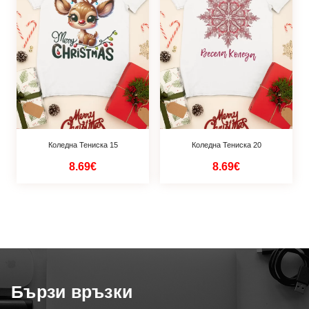
Коледна Тениска 15
Коледна Тениска 20
8.69€
8.69€
Бързи връзки