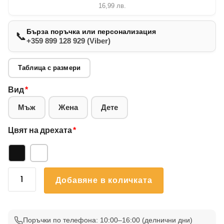
16,99
лв.
Бърза поръчка или персонализация
📞
+359 899 128 929 (Viber)
Таблица с размери
Вид
*
Мъж
Жена
Дете
Цвят на дрехата
*
количество
Добавяне в количката
за
Коледна
Тениска
11
Поръчки по телефона: 10:00–16:00 (делнични дни)