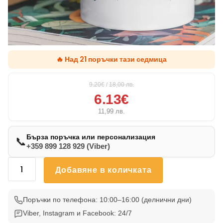
🔥 Над 21 поръчки тази седмица
9.20€
/
18,00
лв.
6.13€
11,99
лв.
Бърза поръчка или персонализация
📞
+359 899 128 929 (Viber)
количество
Добавяне в количката
за
Чаша
С
Поръчки по телефона: 10:00–16:00 (делнични дни)
Котка
Viber, Instagram и Facebook: 24/7
004