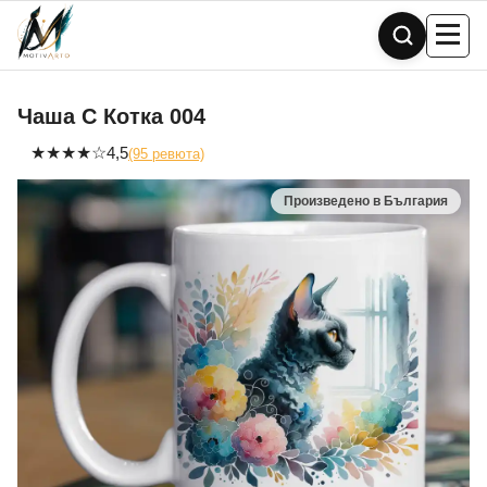
Skip
to
content
Чаша С Котка 004
★
★
★
★
☆
4,5
(95 ревюта)