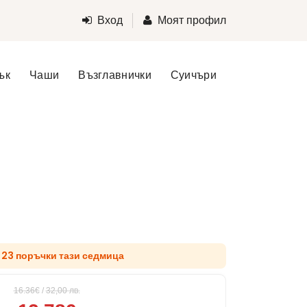
Вход
Моят профил
ък
Чаши
Възглавнички
Суичъри
д 23 поръчки тази седмица
16.36€
/
32,00
лв.