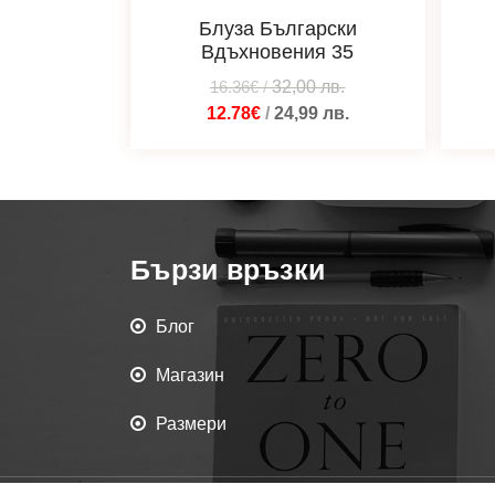
Блуза Български
Вдъхновения 35
16.36€
/
32,00
лв.
12.78€
/
24,99
лв.
Бързи връзки
Блог
Магазин
Размери