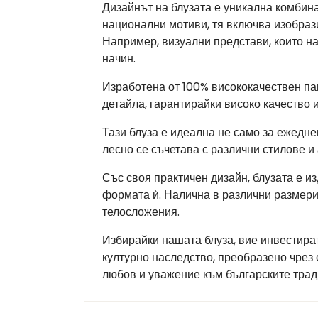
Дизайнът на блузата е уникална комбин
национални мотиви, тя включва изобрази
Например, визуални представи, които н
начин.
Изработена от 100% висококачествен па
детайла, гарантирайки високо качество и
Тази блуза е идеална не само за ежедне
лесно се съчетава с различни стилове и
Със своя практичен дизайн, блузата е и
формата ѝ. Налична в различни размери
телосложения.
Избирайки нашата блуза, вие инвестират
културно наследство, преобразено чрез
любов и уважение към българските тради