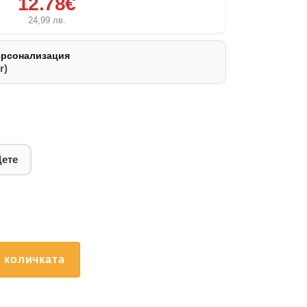
12.78€
24,99
лв.
ерсонализация
r)
Дете
 количката