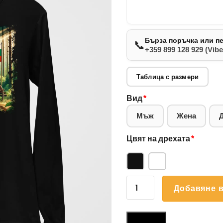
Бърза поръчка или п
📞
+359 899 128 929 (Vibe
Таблица с размери
Вид
*
Мъж
Жена
Цвят на дрехата
*
количество
Добавяне в
за
Блуза
Български
Размери