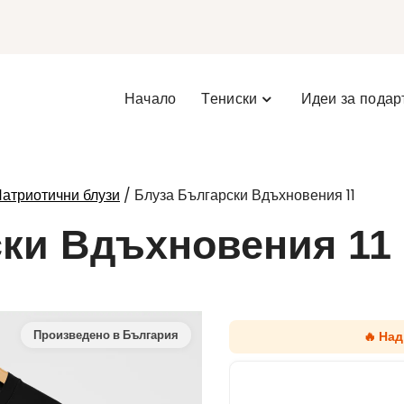
Начало
Тениски
Идеи за подар
/ Блуза Български Вдъхновения 11
атриотични блузи
ски Вдъхновения 11
🔥 На