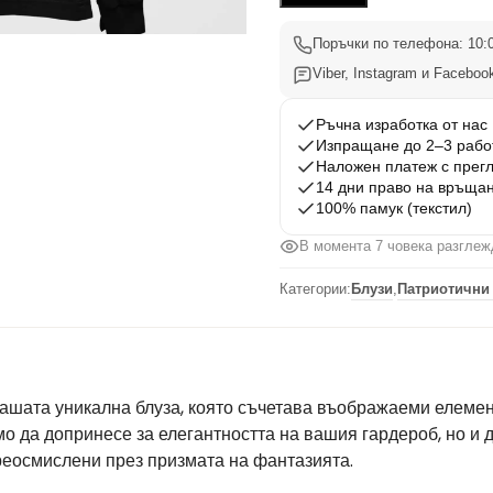
Вдъхновения
11
Поръчки по телефона: 10:0
Viber, Instagram и Facebook
Ръчна изработка от нас
Изпращане до 2–3 рабо
Наложен платеж с прег
14 дни право на връща
100% памук (текстил)
В момента 7 човека разглеж
Категории:
Блузи
,
Патриотични
ашата уникална блуза, която съчетава въображаеми елемен
мо да допринесе за елегантността на вашия гардероб, но и 
преосмислени през призмата на фантазията.