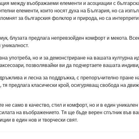
ация между въображаеми елементи и асоциации с българска
телни елементи, които носят духа на България, но са изпълн
апомнят за българския фолклор и природа, но са интерпрет
мук, блузата предлага непревзойден комфорт и мекота. Все
 уникалност.
вна употреба, но и за демонстриране на вашата културна и
 аксесоари, позволявайки ви да подчертаете вашата индиви
здръжлива и лесна за поддръжка, с препоръчително пране на
, тя предлага класически крой, осигуряващ свобода на дви
е не само в качество, стил и комфорт, но и в един уникален
 силата на въображението. Тя ще бъде верен спътник във в
ции в един нов и творчески свят.