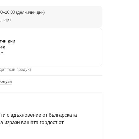
0–16:00 (делнични дни)
: 24/7
тни дни
лед
не
дат този продукт
 блузи
ти с вдъхновение от българската
да изрази вашата гордост от