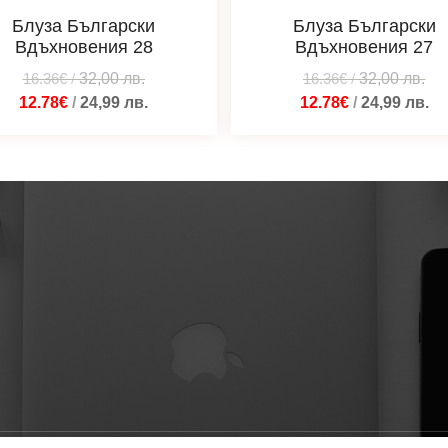
Блуза Български
Блуза Български
Вдъхновения 28
Вдъхновения 27
16.36€
/
32,00
лв.
16.36€
/
32,00
лв.
12.78€
/
24,99
лв.
12.78€
/
24,99
лв.