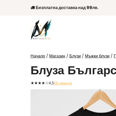
Skip
Безплатна доставка над 99лв.
to
content
/
/
/
/
Начало
Магазин
Блузи
Мъжки блузи
П
Блуза Българ
★
★
★
★
☆
4,5
(95 ревюта)