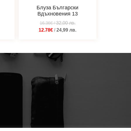
Блуза Български
Вдъхновения 13
16.36€
/
32,00
лв.
12.78€
/
24,99
лв.