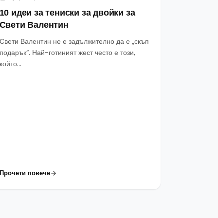
10 идеи за тениски за двойки за
Свети Валентин
Свети Валентин не е задължително да е „скъп
подарък“. Най-готиният жест често е този,
който...
Прочети повече