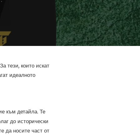
а тези, които искат
агат идеалното
е към детайла. Те
флаг до исторически
е да носите част от