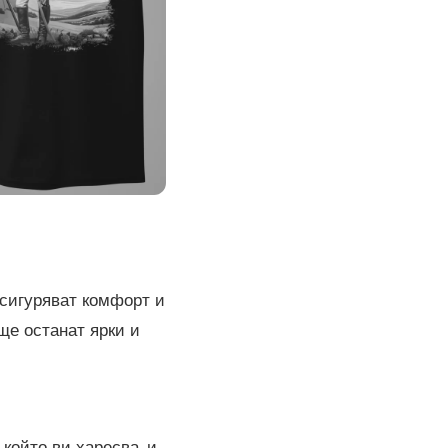
осигуряват комфорт и
ще останат ярки и
който ви харесва, и