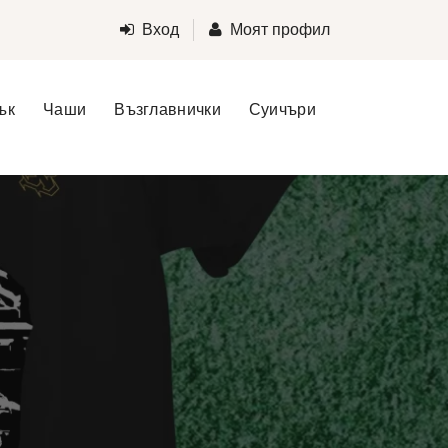
Вход
Моят профил
ък
Чаши
Възглавнички
Суичъри