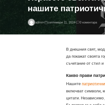
нашите патриотич
admin
септември 11, 2024
0 коментара
В днешния свят, мод
да покажат своята г
съчетание от стил и
Какво прави патр
Нашите
патриотични
включват символи, к
цитати. Независимо 