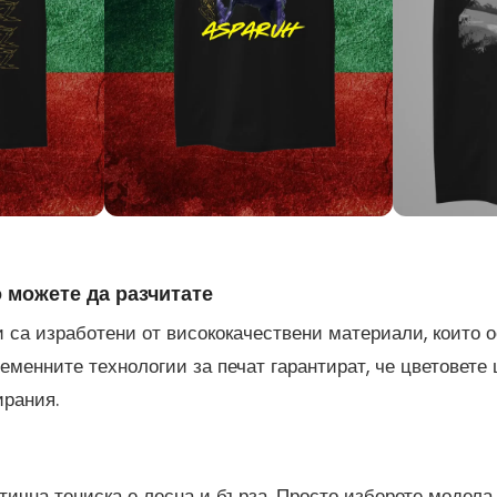
о можете да разчитате
 са изработени от висококачествени материали, които 
еменните технологии за печат гарантират, че цветовете 
ирания.
ична тениска е лесна и бърза. Просто изберете модела, 