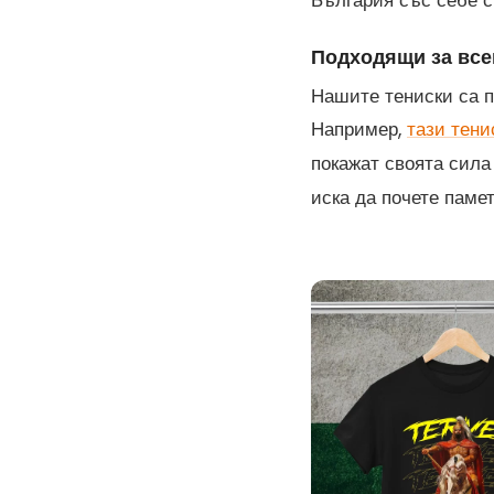
България със себе с
Подходящи за все
Нашите тениски са п
Например,
тази тени
покажат своята сила
иска да почете паме