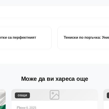
отки са перфектният
Тениски по поръчка: Уни
Може да ви хареса още
ОБЩИ
юни 6, 2025