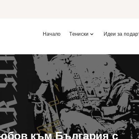
Начало
Тениски
Идеи за подар
любов към България с