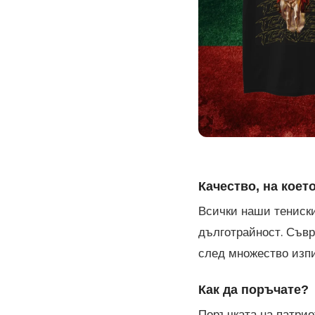
Качество, на коет
Всички наши тениски
дълготрайност. Съвр
след множество изп
Как да поръчате?
Поръчката на патриот