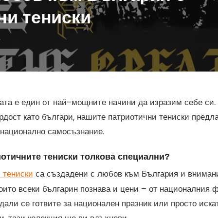
ни тениски
ата е един от най-мощните начини да изразим себе си. З
ордост като българи, нашите патриотични тениски предл
 национално самосъзнание.
иотичните тениски толкова специални?
са създадени с любов към България и внимани
 тениски
оито всеки българин познава и цени – от националния 
дали се готвите за национален празник или просто искат