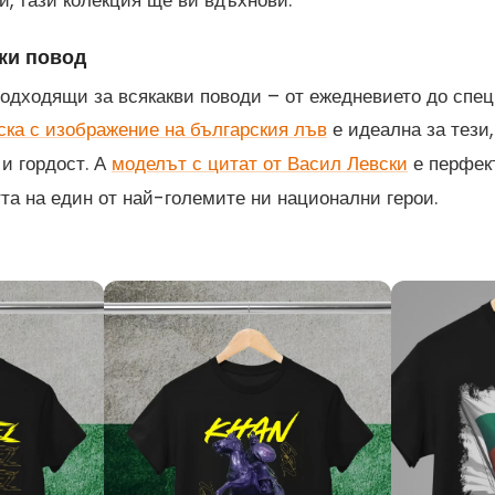
и, тази колекция ще ви вдъхнови.
ки повод
одходящи за всякакви поводи – от ежедневието до спе
е идеална за тези,
ска с изображение на българския лъв
 и гордост. А
е перфект
моделът с цитат от Васил Левски
тта на един от най-големите ни национални герои.