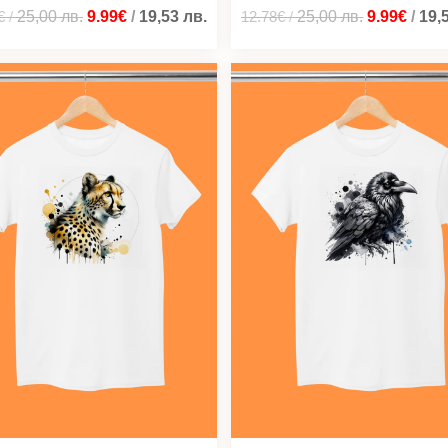
€
/
25,00
лв.
9.99€
/
19,53
лв.
12.78€
/
25,00
лв.
9.99€
/
19,