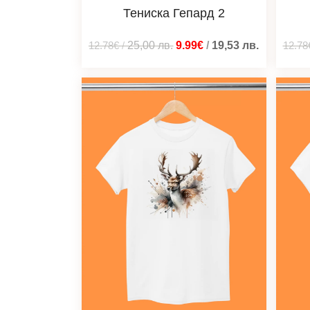
Тениска Гепард 2
12.78€
/
25,00
лв.
9.99€
/
19,53
лв.
12.78