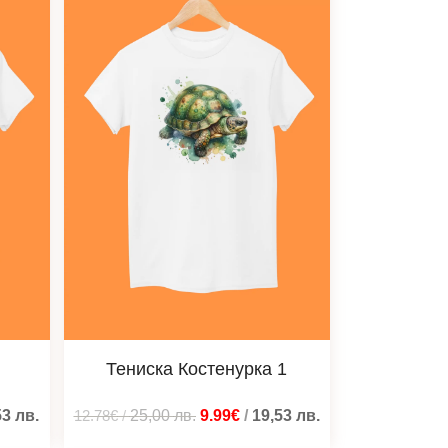
Тениска Костенурка 1
53
лв.
12.78€
/
25,00
лв.
9.99€
/
19,53
лв.