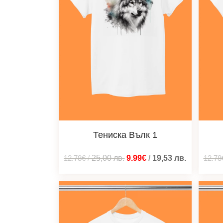
Тениска Вълк 1
12.78€
/
25,00
лв.
9.99€
/
19,53
лв.
12.78