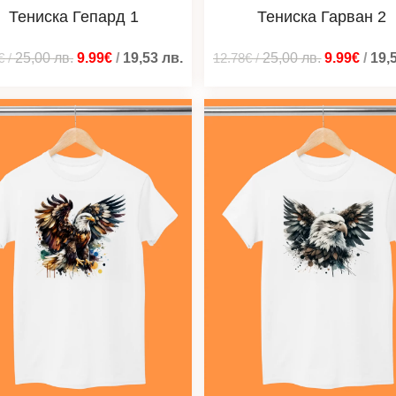
Тениска Гепард 1
Тениска Гарван 2
€
/
25,00
лв.
9.99€
/
19,53
лв.
12.78€
/
25,00
лв.
9.99€
/
19,