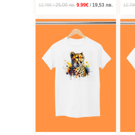
12.78€
/
25,00
лв.
9.99€
/
19,53
лв.
12.78