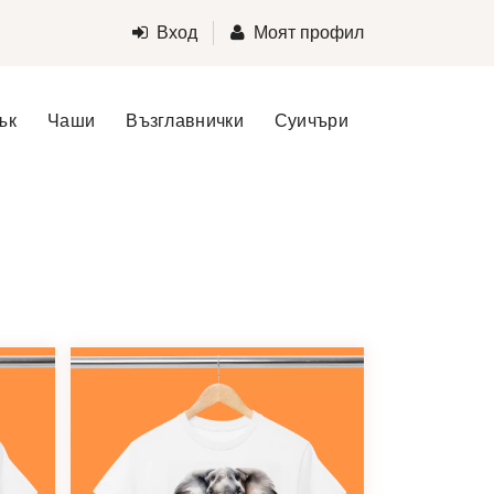
Вход
Моят профил
ък
Чаши
Възглавнички
Суичъри