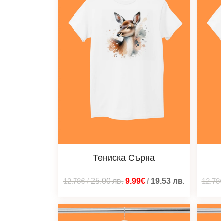
Тениска Сърна
12.78€
/
25,00
лв.
9.99€
/
19,53
лв.
12.78