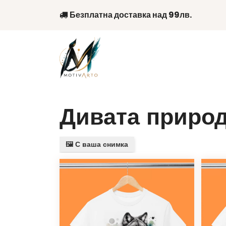
Skip
Безплатна доставка над 99лв.
to
content
Дивата приро
🖼️ С ваша снимка