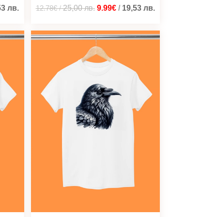
53
лв.
12.78€
/
25,00
лв.
9.99€
/
19,53
лв.