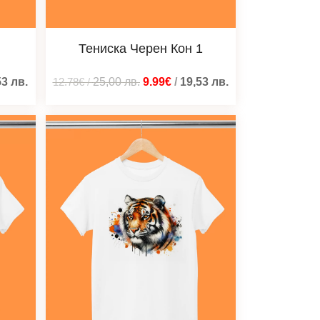
Тениска Черен Кон 1
53
лв.
12.78€
/
25,00
лв.
9.99€
/
19,53
лв.