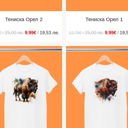
Тениска Орел 2
Тениска Орел 1
€
/
25,00
лв.
9.99€
/
19,53
лв.
12.78€
/
25,00
лв.
9.99€
/
19,