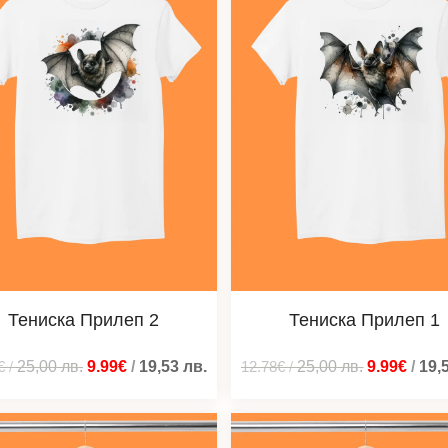
Тениска Прилеп 2
Тениска Прилеп 1
€
/
25,00
лв.
9.99€
/
19,53
лв.
12.78€
/
25,00
лв.
9.99€
/
19,