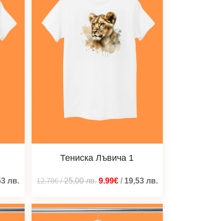
Тениска Лъвича 1
53
лв.
12.78€
/
25,00
лв.
9.99€
/
19,53
лв.