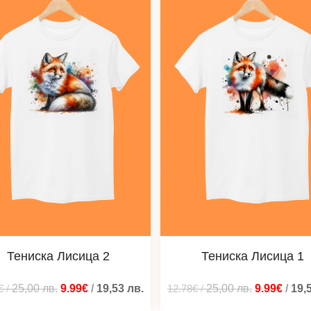
Тениска Лисица 2
Тениска Лисица 1
€
/
25,00
лв.
9.99€
/
19,53
лв.
12.78€
/
25,00
лв.
9.99€
/
19,