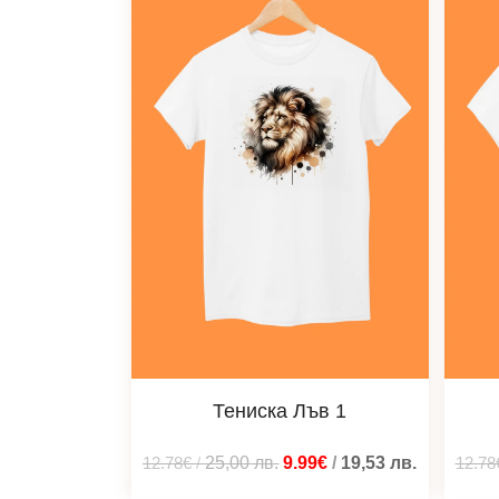
Тениска Лъв 1
12.78€
/
25,00
лв.
9.99€
/
19,53
лв.
12.78