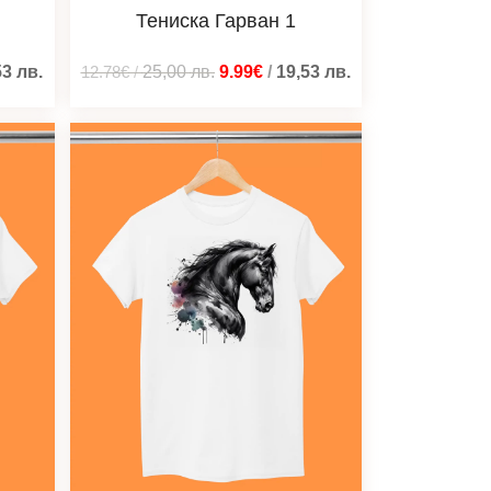
Тениска Гарван 1
53
лв.
12.78€
/
25,00
лв.
9.99€
/
19,53
лв.