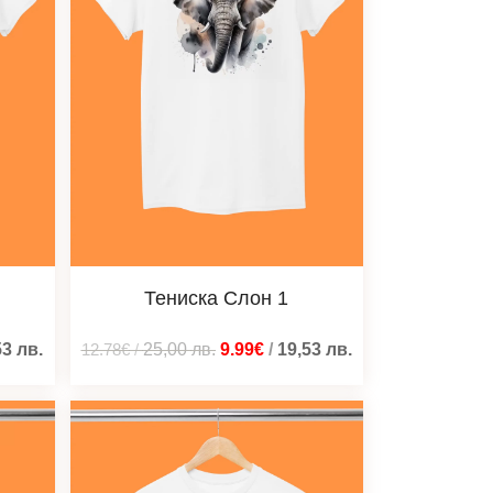
Тениска Слон 1
53
лв.
12.78€
/
25,00
лв.
9.99€
/
19,53
лв.