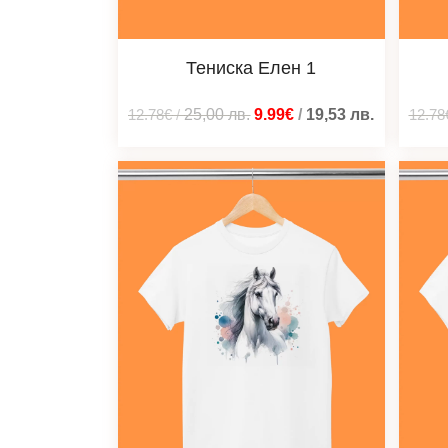
Тениска Елен 1
12.78€
/
25,00
лв.
9.99€
/
19,53
лв.
12.78