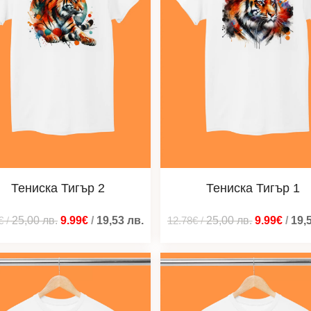
Тениска Тигър 2
Тениска Тигър 1
€
/
25,00
лв.
9.99€
/
19,53
лв.
12.78€
/
25,00
лв.
9.99€
/
19,